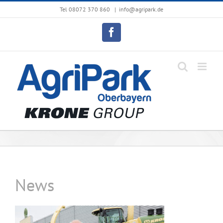
Zum
Tel 08072 370 860
|
info@agripark.de
Inhalt
springen
Facebook
News