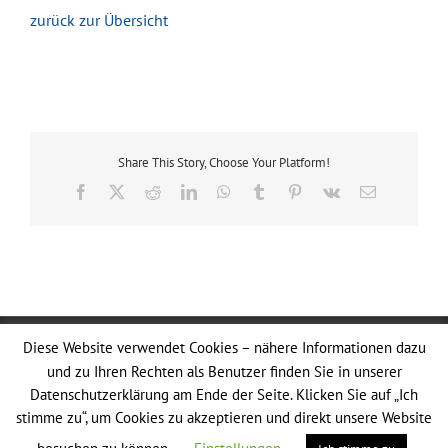
zurück zur Übersicht
Share This Story, Choose Your Platform!
Facebook
X
Reddit
LinkedIn
WhatsApp
Tumblr
Pinterest
Vk
E-
Mail
AgriPark | Alustraße 1 | 83527 Kirchdorf |
Datenschutz
|
Diese Website verwendet Cookies – nähere Informationen dazu
Impressum
|
AGB
und zu Ihren Rechten als Benutzer finden Sie in unserer
Datenschutzerklärung am Ende der Seite. Klicken Sie auf „Ich
stimme zu“, um Cookies zu akzeptieren und direkt unsere Website
Facebook